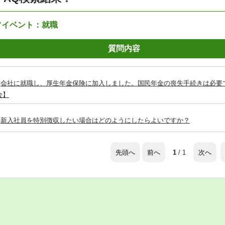
フイベント：就職
質問内容
会社に就職し、厚生年金保険に加入しました。国民年金の喪失手続きは必要
金】
新入社員を特別徴収したい場合はどのようにしたらよいですか？
先頭へ
前へ
次へ
1
/ 1