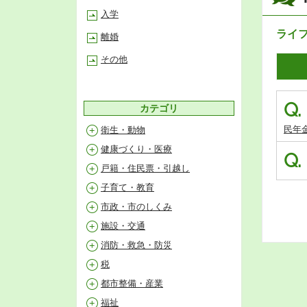
入学
ライ
離婚
その他
Q.
カテゴリ
民年
衛生・動物
健康づくり・医療
Q.
戸籍・住民票・引越し
子育て・教育
市政・市のしくみ
施設・交通
消防・救急・防災
税
都市整備・産業
福祉