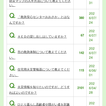
防災マップの入手方法について教えてくださ
31
い。
202
Q.
「救急安心センターおおさか」とはな
380
6/07/
24
んですか？
202
Q.
67
6/07/
ＡＥＤの貸し出しはしていますか？
24
202
Q.
市の救急体制について教えてくださ
142
6/07/
24
い。
202
Q.
住宅用火災警報器について教えてくだ
115
6/06/
01
さい。
202
Q.
火災情報を知りたいのですが、どうす
2101
6/04/
28
ればよいのですか？
Q.
202
ひとり暮らし高齢者や障がい者を対象