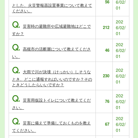
56
6/02/
とした、火災警報器設置事業について教えて
01
ください。
202
Q.
災害時の避難所や広域避難地はどこで
212
6/02/
01
すか？
202
Q.
高槻市の活断層について教えてくださ
46
6/02/
01
い。
Q.
202
大雨で川が決壊（けっかい）しそうな
230
6/02/
とき、どこに通報すればいいのですか？その
01
ときどうしたらいいですか？
202
Q.
災害用仮設トイレについて教えてくだ
76
6/02/
01
さい。
202
Q.
災害に備えて準備しておくものを教え
67
6/02/
01
てください。