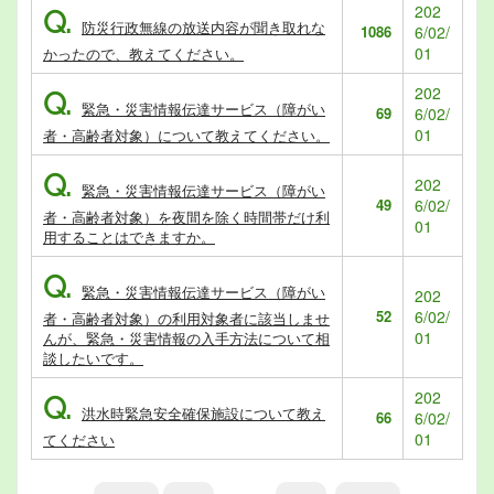
202
Q.
防災行政無線の放送内容が聞き取れな
1086
6/02/
01
かったので、教えてください。
202
Q.
緊急・災害情報伝達サービス（障がい
69
6/02/
01
者・高齢者対象）について教えてください。
Q.
202
緊急・災害情報伝達サービス（障がい
49
6/02/
者・高齢者対象）を夜間を除く時間帯だけ利
01
用することはできますか。
Q.
緊急・災害情報伝達サービス（障がい
202
52
6/02/
者・高齢者対象）の利用対象者に該当しませ
01
んが、緊急・災害情報の入手方法について相
談したいです。
202
Q.
洪水時緊急安全確保施設について教え
66
6/02/
01
てください