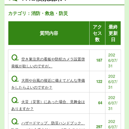
カテゴリ：消防・救急・防災
アク
最終
質問内容
セス
更新
数
日
202
Q.
空き巣注意の看板や防犯カメラ設置啓
187
6/07/
31
発板が欲しいのですが。
202
Q.
大雨や台風の接近に備えてどんな準備
122
6/07/
31
をしたらよいのですか？
202
Q.
火災（災害）にあった場合、見舞金は
64
6/07/
31
ありますか？
Q.
202
ハザードマップ、防災ハンドブック、
297
6/07/