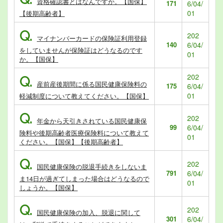
資格確認書とはなんですか。【国保】
171
6/04/
01
【後期高齢者】
Q.
202
マイナンバーカードの保険証利用登録
140
6/04/
をしていませんが保険証はどうなるのです
01
か。【国保】
202
Q.
産前産後期間に係る国民健康保険料の
175
6/04/
01
軽減制度について教えてください。【国保】
Q.
202
年金から天引きされている国民健康保
99
6/04/
険料や後期高齢者医療保険料について教えて
01
ください。【国保】【後期高齢者】
Q.
202
国民健康保険の脱退手続きをしないま
791
6/04/
ま14日が過ぎてしまった場合はどうなるので
01
しょうか。【国保】
Q.
202
国民健康保険の加入、脱退に関して
301
6/04/