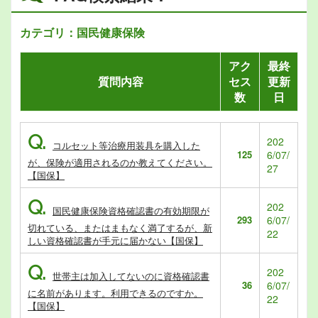
カテゴリ：国民健康保険
アク
最終
質問内容
セス
更新
数
日
Q.
202
コルセット等治療用装具を購入した
125
6/07/
が、保険が適用されるのか教えてください。
27
【国保】
Q.
202
国民健康保険資格確認書の有効期限が
293
6/07/
切れている、またはまもなく満了するが、新
22
しい資格確認書が手元に届かない【国保】
Q.
202
世帯主は加入してないのに資格確認書
36
6/07/
に名前があります。利用できるのですか。
22
【国保】