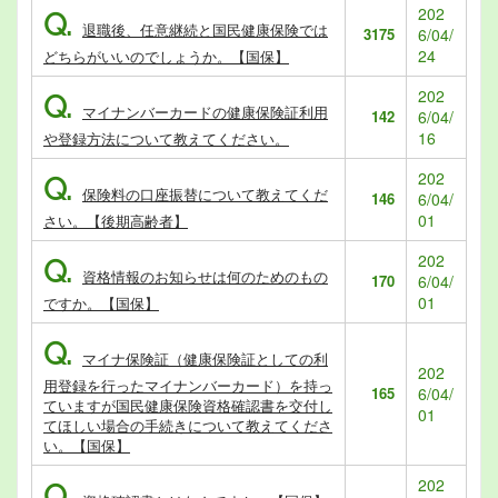
202
Q.
退職後、任意継続と国民健康保険では
3175
6/04/
24
どちらがいいのでしょうか。【国保】
202
Q.
マイナンバーカードの健康保険証利用
142
6/04/
16
や登録方法について教えてください。
202
Q.
保険料の口座振替について教えてくだ
146
6/04/
01
さい。【後期高齢者】
202
Q.
資格情報のお知らせは何のためのもの
170
6/04/
01
ですか。【国保】
Q.
マイナ保険証（健康保険証としての利
202
用登録を行ったマイナンバーカード）を持っ
165
6/04/
ていますが国民健康保険資格確認書を交付し
01
てほしい場合の手続きについて教えてくださ
い。【国保】
202
Q.