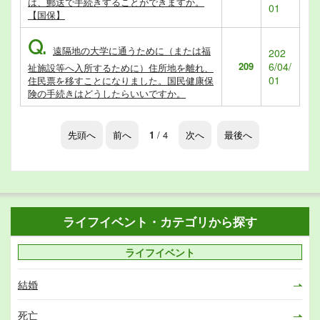
は、郵送で手続きすることができますか。
01
【国保】
Q.
遠隔地の大学に通うために（または福
202
209
6/04/
祉施設等へ入所するために）住所地を離れ、
01
住民票を移すことになりました。国民健康保
険の手続きはどうしたらいいですか。
先頭へ
前へ
1
/ 4
次へ
最後へ
ライフイベント・カテゴリから探す
ライフイベント
結婚
死亡