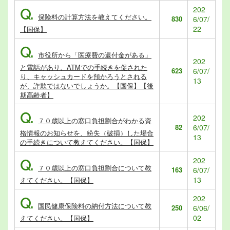
202
Q.
保険料の計算方法を教えてください。
830
6/07/
22
【国保】
Q.
市役所から「医療費の還付金がある」
202
と電話があり、ATMでの手続きを促された
623
6/07/
り、キャッシュカードを預かろうとされる
13
が、詐欺ではないでしょうか。【国保】【後
期高齢者】
Q.
202
７０歳以上の窓口負担割合がわかる資
82
6/07/
格情報のお知らせを、紛失（破損）した場合
13
の手続きについて教えてください。【国保】
202
Q.
７０歳以上の窓口負担割合について教
163
6/07/
13
えてください。【国保】
202
Q.
国民健康保険料の納付方法について教
250
6/06/
02
えてください。【国保】