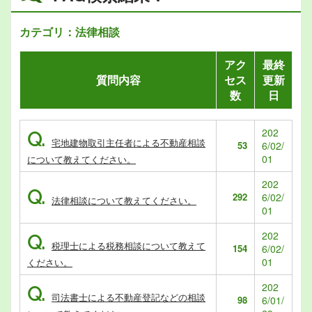
カテゴリ：法律相談
アク
最終
質問内容
セス
更新
数
日
202
Q.
宅地建物取引主任者による不動産相談
53
6/02/
01
について教えてください。
202
Q.
292
6/02/
法律相談について教えてください。
01
202
Q.
税理士による税務相談について教えて
154
6/02/
01
ください。
202
Q.
司法書士による不動産登記などの相談
98
6/01/