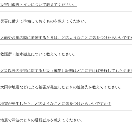
災害用仮設トイレについて教えてください。
災害に備えて準備しておくものを教えてください。
大雨や台風の時に避難するときは、どのようなことに気をつけたらいいです
救護所・給水拠点について教えてください。
火災以外の災害に対するり災（罹災）証明はどこに行けば発行してもらえま
大雨や地震などによる被害が発生したときの連絡先を教えてください。
地震が発生したら、どのようなことに気をつけたらいいですか？
地震で津波のときの避難ビルを教えてください。