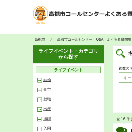
高槻市
高槻市コールセンター Q&A よくある質問集
ライフイベント・カテゴリ
から探す
複数の
ライフイベント
結婚
死亡
就職
出産
退職
16
全
件 (
入園