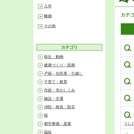
入学
カテ
離婚
その他
Q.
カテゴリ
衛生・動物
Q.
健康づくり・医療
戸籍・住民票・引越し
Q.
子育て・教育
市政・市のしくみ
Q.
施設・交通
消防・救急・防災
Q.
税
うし
都市整備・産業
福祉