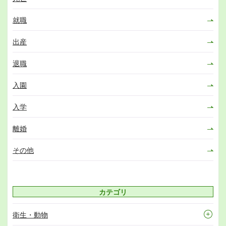
就職
出産
退職
入園
入学
離婚
その他
カテゴリ
衛生・動物