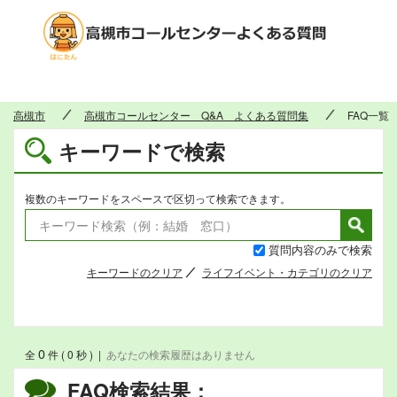
高槻市
高槻市
高槻市コールセンター Q&A よくある質問集
FAQ一覧
キーワードで検索
複数のキーワードをスペースで区切って検索できます。
質問内容のみで検索
キーワードのクリア
ライフイベント・カテゴリのクリア
0
全
件 ( 0 秒 )
|
あなたの検索履歴はありません
FAQ検索結果：