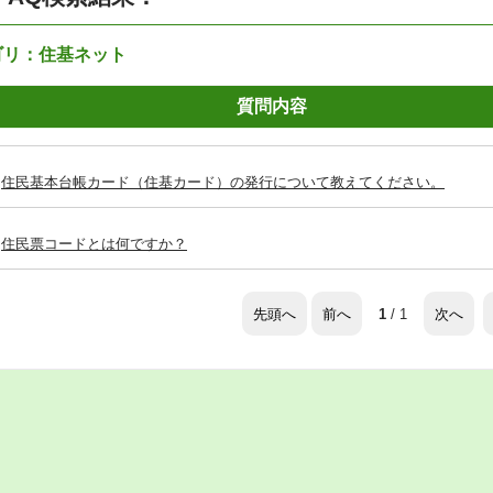
ゴリ：住基ネット
質問内容
住民基本台帳カード（住基カード）の発行について教えてください。
住民票コードとは何ですか？
先頭へ
前へ
次へ
1
/ 1