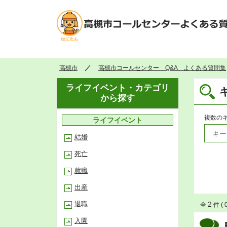
高槻市
高槻市コールセンター Q&A よくある質問集
ライフイベント・カテゴリ
から探す
複数の
ライフイベント
結婚
死亡
就職
出産
退職
2
全
件 ( 
入園