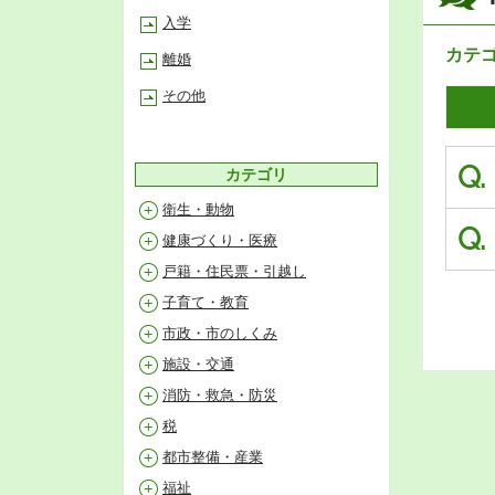
入学
カテ
離婚
その他
Q.
カテゴリ
衛生・動物
Q.
健康づくり・医療
戸籍・住民票・引越し
子育て・教育
市政・市のしくみ
施設・交通
消防・救急・防災
税
都市整備・産業
福祉