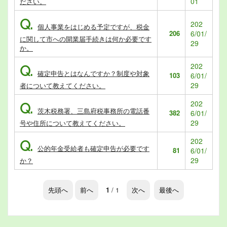
01
ださい。
Q.
202
個人事業をはじめる予定ですが、税金
206
6/01/
に関して市への開業届手続きは何か必要です
29
か。
202
Q.
確定申告とはなんですか？制度や対象
103
6/01/
29
者について教えてください。
202
Q.
茨木税務署、三島府税事務所の電話番
382
6/01/
29
号や住所について教えてください。
202
Q.
公的年金受給者も確定申告が必要です
81
6/01/
29
か？
先頭へ
前へ
1
/ 1
次へ
最後へ