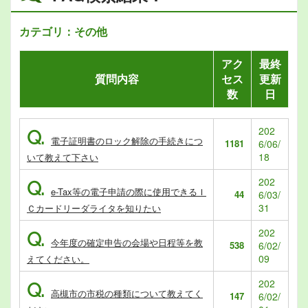
カテゴリ：その他
アク
最終
質問内容
セス
更新
数
日
202
Q.
電子証明書のロック解除の手続きにつ
1181
6/06/
18
いて教えて下さい
202
Q.
e-Tax等の電子申請の際に使用できるＩ
44
6/03/
31
Ｃカードリーダライタを知りたい
202
Q.
今年度の確定申告の会場や日程等を教
538
6/02/
09
えてください。
202
Q.
高槻市の市税の種類について教えてく
147
6/02/