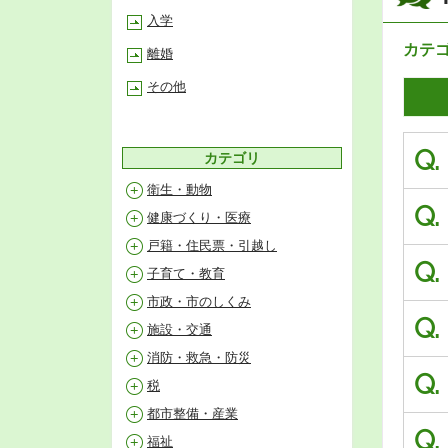
入学
カテ
離婚
その他
Q.
カテゴリ
衛生・動物
Q.
健康づくり・医療
戸籍・住民票・引越し
Q.
子育て・教育
市政・市のしくみ
Q.
施設・交通
消防・救急・防災
Q.
税
都市整備・産業
Q.
福祉