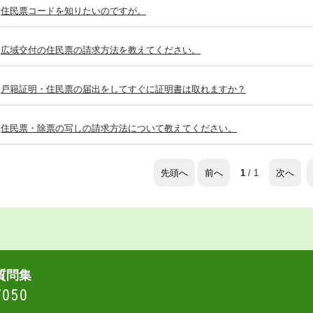
住民票コードを知りたいのですが。
広域交付の住民票の請求方法を教えてください。
戸籍証明・住民票の届出をしてすぐに証明書は取れますか？
住民票・除票の写しの請求方法について教えてください。
先頭へ
前へ
次へ
1
/ 1
質問集
7050