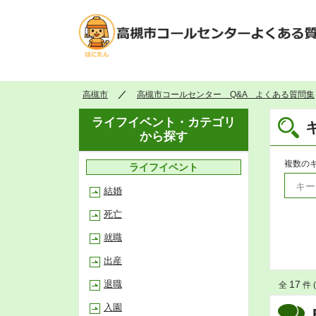
高槻市
高槻市コールセンター Q&A よくある質問集
ライフイベント・カテゴリ
から探す
複数の
ライフイベント
結婚
死亡
就職
出産
退職
17
全
件 (
入園