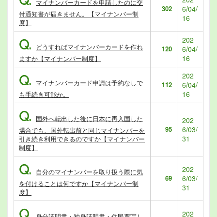
Q.
マイナンバーカードを申請したのに交
302
6/04/
付通知書が届きません。【マイナンバー制
16
度】
202
Q.
どうすればマイナンバーカードを作れ
120
6/04/
16
ますか【マイナンバー制度】
202
Q.
マイナンバーカード申請は予約なしで
112
6/04/
16
も手続き可能か。
Q.
国外へ転出した後に日本に再入国した
202
95
6/03/
場合でも、国外転出前と同じマイナンバーを
31
引き続き利用できるのですか【マイナンバー
制度】
Q.
202
自分のマイナンバーを取り扱う際に気
69
6/03/
を付けることは何ですか【マイナンバー制
31
度】
Q.
202
身分証明書・独身証明書・住民票写し