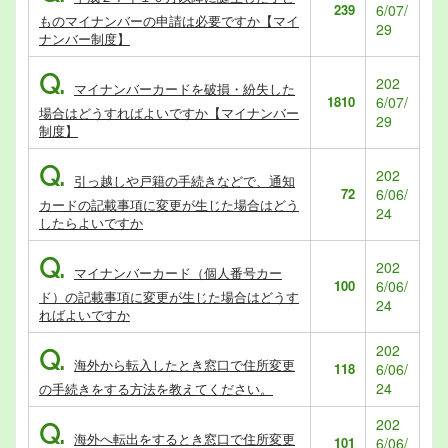
239
6/07/
ものマイナンバーの申請は必要ですか【マイ
29
ナンバー制度】
Q.
202
マイナンバーカードを破損・紛失した
1810
6/07/
場合はどうすればよいですか【マイナンバー
29
制度】
Q.
202
引っ越しや戸籍の手続きなどで、通知
72
6/06/
カードの記載事項に変更が生じた場合はどう
24
したらよいですか
Q.
202
マイナンバーカード（個人番号カー
100
6/06/
ド）の記載事項に変更が生じた場合はどうす
24
ればよいですか
202
Q.
海外から転入したとき窓口で住所変更
118
6/06/
24
の手続きをする方法を教えてください。
202
Q.
海外へ転出をするとき窓口で住所変更
101
6/06/