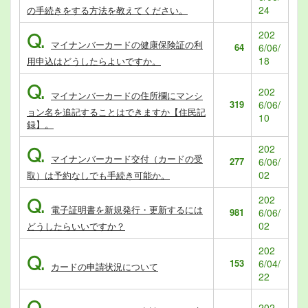
24
の手続きをする方法を教えてください。
202
Q.
マイナンバーカードの健康保険証の利
64
6/06/
18
用申込はどうしたらよいですか。
Q.
202
マイナンバーカードの住所欄にマンシ
319
6/06/
ョン名を追記することはできますか【住民記
10
録】。
202
Q.
マイナンバーカード交付（カードの受
277
6/06/
02
取）は予約なしでも手続き可能か。
202
Q.
電子証明書を新規発行・更新するには
981
6/06/
02
どうしたらいいですか？
202
Q.
153
6/04/
カードの申請状況について
22
202