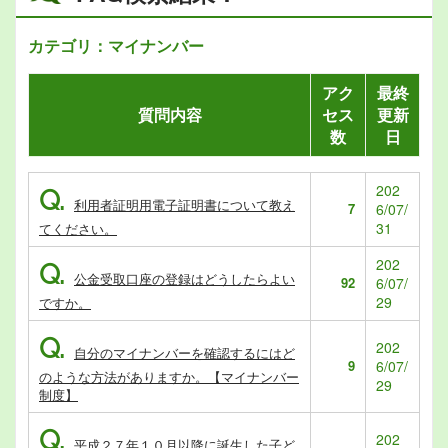
カテゴリ：マイナンバー
アク
最終
質問内容
セス
更新
数
日
202
Q.
利用者証明用電子証明書について教え
7
6/07/
31
てください。
202
Q.
公金受取口座の登録はどうしたらよい
92
6/07/
29
ですか。
Q.
202
自分のマイナンバーを確認するにはど
9
6/07/
のような方法がありますか。【マイナンバー
29
制度】
Q.
202
平成２７年１０月以降に誕生した子ど