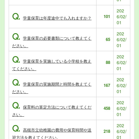
202
Q.
101
6/02/
学童保育は年度途中でも入れますか？
01
202
Q.
学童保育の必要書類について教えてく
65
6/02/
01
ださい。
202
Q.
学童保育を実施している小学校を教え
88
6/02/
01
てください。
202
Q.
学童保育の実施期間と時間を教えてく
167
6/02/
01
ださい。
202
Q.
保育料の算定方法について教えてくだ
458
6/02/
01
さい。
202
Q.
高槻市立幼稚園の費用や保育時間や送
218
6/02/
01
迎方法を教えてください。