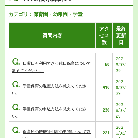
カテゴリ：保育園・幼稚園・学童
アク
最終
質問内容
セス
更新
数
日
202
Q.
日曜日も利用できる休日保育について
60
6/07/
29
教えてください。
202
Q.
学童保育の退室方法を教えてくださ
416
6/07/
29
い。
202
Q.
学童保育の申込方法を教えてくださ
230
6/07/
29
い。
202
Q.
保育所の待機証明書の申請について教
221
6/03/