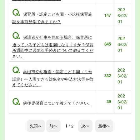
202
Q.
保育所・認定こども園・小規模保育施
147
6/02/
01
設を事前見学できますか？
Q.
保護者が仕事を辞める場合、保育所に
202
845
6/02/
通っている子どもは退園になりますか？保育
01
所通園中に必要な手続きについて教えてくだ
さい。
Q.
202
高槻市立幼稚園・認定こども園（１号
332
6/02/
認定）へ入園できる対象者や申込方法等を教
01
えてください。
202
Q.
39
6/02/
病後児保育について教えてください。
01
先頭へ
前へ
1
/ 2
次へ
最後へ