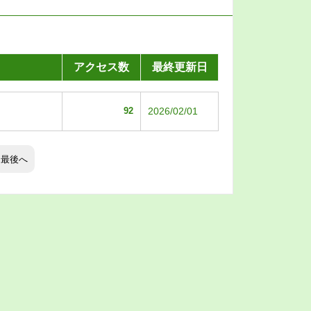
アクセス数
最終更新日
92
2026/02/01
最後へ