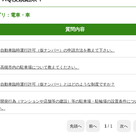
ゴリ：電車・車
質問内容
自動車臨時運行許可（仮ナンバー）の申請方法を教えて下さい。
高槻市内の駐車場について教えてください。
自動車臨時運行許可（仮ナンバー）とはどのような制度ですか？
開発行為（マンションや店舗等の建設）等の駐車場・駐輪場の設置条件につ
い。
先頭へ
前へ
次へ
1
/ 1