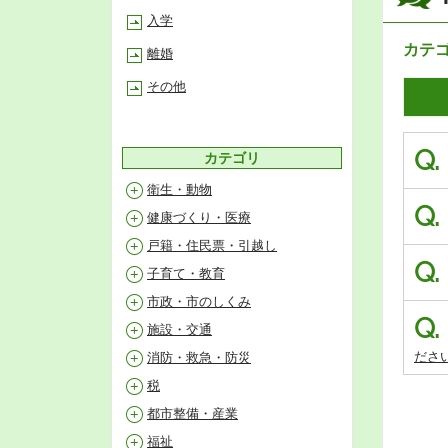
入学
カテ
離婚
その他
Q.
カテゴリ
衛生・動物
Q.
健康づくり・医療
戸籍・住民票・引越し
Q.
子育て・教育
市政・市のしくみ
Q.
施設・交通
ださ
消防・救急・防災
税
都市整備・産業
福祉