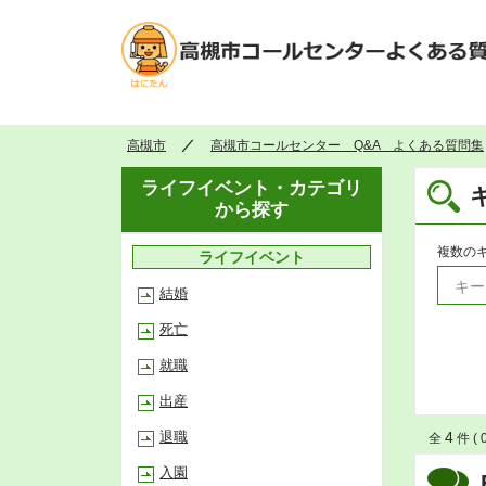
高槻市
高槻市コールセンター Q&A よくある質問集
ライフイベント・カテゴリ
から探す
複数の
ライフイベント
結婚
死亡
就職
出産
退職
4
全
件 ( 
入園