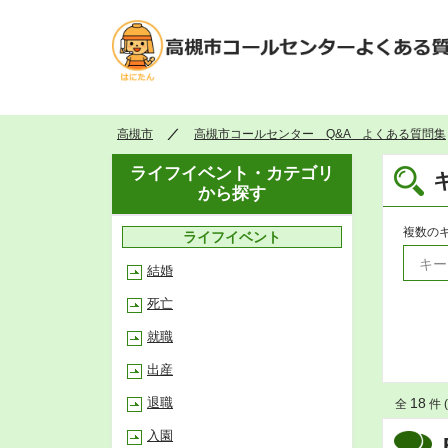
高槻市
高槻市コールセンター Q&A よくある質問集
ライフイベント・カテゴリ
から探す
複数の
ライフイベント
結婚
死亡
就職
出産
退職
18
全
件 (
入園