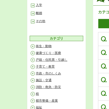
入学
カテ
離婚
その他
Q.
カテゴリ
衛生・動物
Q.
健康づくり・医療
戸籍・住民票・引越し
Q.
子育て・教育
市政・市のしくみ
Q.
施設・交通
消防・救急・防災
Q.
税
都市整備・産業
Q.
福祉