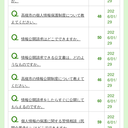
29
か。
202
Q.
高槻市の個人情報保護制度について教
48
6/01/
29
えてください。
202
Q.
50
6/01/
情報公開請求はどこでできますか。
29
202
Q.
情報公開請求できる公文書は、どのよ
49
6/01/
29
うなものですか。
202
Q.
高槻市の情報公開制度について教えて
46
6/01/
29
ください。
202
Q.
情報公開請求をしたらすぐに公開して
60
6/01/
29
もらえるのですか。
202
Q.
個人情報の保護に関する苦情相談（民
59
6/01/
29
間企業含む）はどこでできますか。