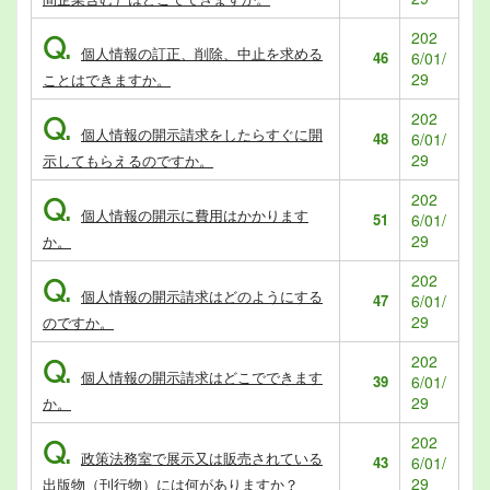
202
Q.
個人情報の訂正、削除、中止を求める
46
6/01/
29
ことはできますか。
202
Q.
個人情報の開示請求をしたらすぐに開
48
6/01/
29
示してもらえるのですか。
202
Q.
個人情報の開示に費用はかかります
51
6/01/
29
か。
202
Q.
個人情報の開示請求はどのようにする
47
6/01/
29
のですか。
202
Q.
個人情報の開示請求はどこでできます
39
6/01/
29
か。
202
Q.
政策法務室で展示又は販売されている
43
6/01/
29
出版物（刊行物）には何がありますか？