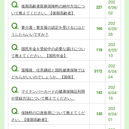
202
Q.
後期高齢者医療保険料の納付方法につ
227
6/06/
02
いて教えてください。【後期高齢者】
202
Q.
要介護・要支援の認定を受けるにはど
160
6/05/
26
うしたらいいですか？
202
Q.
国民年金を受給中の必要な届けについ
118
6/05/
10
て教えてください。【国民年金】
202
Q.
退職後、任意継続と国民健康保険では
3172
6/04/
24
どちらがいいのでしょうか。【国保】
202
Q.
マイナンバーカードの健康保険証利用
142
6/04/
16
や登録方法について教えてください。
202
Q.
保険料の口座振替について教えてくだ
145
6/04/
01
さい。【後期高齢者】