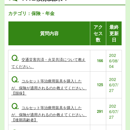
カテゴリ：保険・年金
アク
最終
質問内容
セス
更新
数
日
202
Q.
交通災害共済・火災共済について教え
166
6/08/
04
てください。
Q.
202
コルセット等治療用装具を購入した
125
6/07/
が、保険が適用されるのか教えてください。
27
【国保】
Q.
202
コルセット等治療用装具を購入した
291
6/07/
が、保険が適用されるのか教えてください。
27
【後期高齢者】