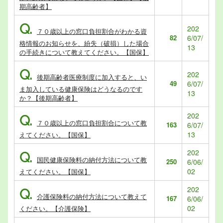
期高齢者】
Q.
202
７０歳以上の窓口負担割合がわかる資
82
6/07/
格情報のお知らせを、紛失（破損）した場合
13
の手続きについて教えてください。【国保】
Q.
202
後期高齢者医療制度に加入すると、い
49
6/07/
ま加入している健康保険はどうなるのです
13
か？【後期高齢者】
202
Q.
７０歳以上の窓口負担割合について教
163
6/07/
13
えてください。【国保】
202
Q.
国民健康保険料の納付方法について教
250
6/06/
02
えてください。【国保】
202
Q.
介護保険料の納付方法について教えて
167
6/06/
02
ください。【介護保険】