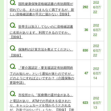
Q.
202
国民健康保険資格確認書の有効期限が
292
6/07/
切れている、またはまもなく満了するが、新
22
しい資格確認書が手元に届かない【国保】
Q.
202
世帯主は加入してないのに資格確認書
36
6/07/
に名前があります。利用できるのですか。
22
【国保】
202
Q.
保険料の計算方法を教えてください。
830
6/07/
22
【国保】
Q.
『要介護認定・要支援認定有効期間終
202
47
6/07/
了のお知らせ』という通知が来たのですが、
14
どのようにすればよいですか？（介護保険の
更新申請）
Q.
市役所から「医療費の還付金がある」
202
と電話があり、ATMでの手続きを促された
623
6/07/
り、キャッシュカードを預かろうとされる
13
が、詐欺ではないでしょうか。【国保】【後