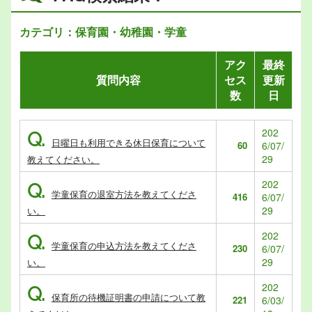
カテゴリ：保育園・幼稚園・学童
アク
最終
質問内容
セス
更新
数
日
202
Q.
日曜日も利用できる休日保育について
60
6/07/
29
教えてください。
202
Q.
学童保育の退室方法を教えてくださ
416
6/07/
29
い。
202
Q.
学童保育の申込方法を教えてくださ
230
6/07/
29
い。
202
Q.
保育所の待機証明書の申請について教
221
6/03/