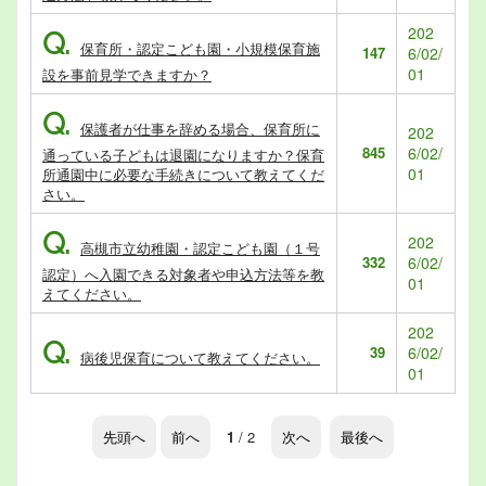
202
Q.
保育所・認定こども園・小規模保育施
147
6/02/
01
設を事前見学できますか？
Q.
保護者が仕事を辞める場合、保育所に
202
845
6/02/
通っている子どもは退園になりますか？保育
01
所通園中に必要な手続きについて教えてくだ
さい。
Q.
202
高槻市立幼稚園・認定こども園（１号
332
6/02/
認定）へ入園できる対象者や申込方法等を教
01
えてください。
202
Q.
39
6/02/
病後児保育について教えてください。
01
先頭へ
前へ
1
/ 2
次へ
最後へ