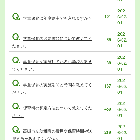
202
Q.
101
6/02/
学童保育は年度途中でも入れますか？
01
202
Q.
学童保育の必要書類について教えてく
65
6/02/
01
ださい。
202
Q.
学童保育を実施している小学校を教え
88
6/02/
01
てください。
202
Q.
学童保育の実施期間と時間を教えてく
167
6/02/
01
ださい。
202
Q.
保育料の算定方法について教えてくだ
459
6/02/
01
さい。
202
Q.
高槻市立幼稚園の費用や保育時間や送
218
6/02/
01
迎方法を教えてください。