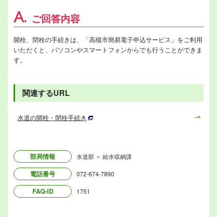
A.
ご回答内容
開栓、閉栓の手続きは、「高槻市簡易電子申込サービス」をご利用
いただくと、パソコンやスマートフォンからでも行うことができま
す。
関連するURL
水道の開栓・閉栓手続き
部局情報
水道部 ＞ 給水収納課
電話番号
072-674-7890
FAQ-ID
1751